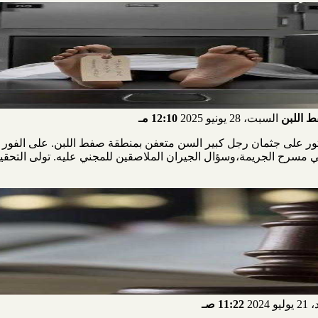
ط اللبن
السبت، 28 يونيو 2025
12:10 مـ
العثور على جثمان رجل كبير السن متعفن بمنطقة صفط اللبن. على الفور تم
ي مسرح الجريمة،وسؤال الجيران الملاصقين للمجني عليه. تولى التحقي
و 2024
11:22 صـ