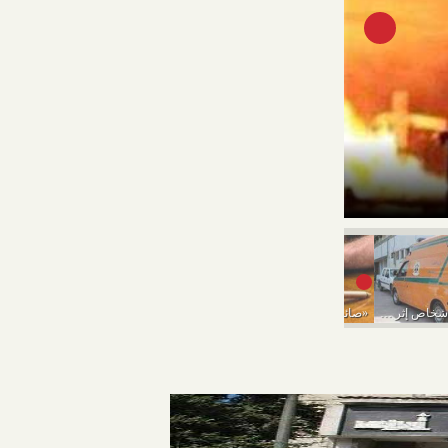
سقوط ربة منزل 
مصرع وإصابة 5 أشخاص إثر انقلاب سيارة بـ«البحيرة»
«صائد النساء» ارتكب 14 جريمة بـ«حيلة شيطانية»
شقيقان يقتلان عامل بـ ساطور.. انتقاما لشرفهما