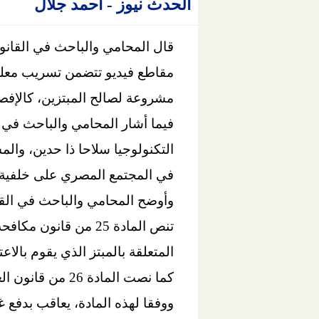
الحدث نيوز - أحمد جلال
قال المحامي والباحث في القانون
مقاطع فيديو تتضمن تسريب معلوم
مشروعة لصالح المبتزين، كالإفص
فيما أشار المحامي والباحث في 
التكنولوجيا سلاحا ذا حدين، والم
في المجتمع المصري على خلفية ان
وأوضح المحامي والباحث في القا
كما نصت المادة 26 من قانون العقوبات المصري بالسجن لمدة لا تنقص عن العامين، ولا تزيد عن ال 5 أعوام للمبتز.
ووفقا لهذه المادة، يعاقب بدفع غرامة لا تقل عن 100 ألف جنيه