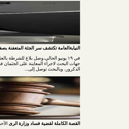
النيابةالعامة تكتشف سر الجثة المتعفنة بصف
في ١٩ يونيو الحالي،وصل بلاغ للشرطة ب
جهات البحث لاجراء المعاينة على الجثمان ف
الدكرور، وبالبحث توصل إلى...
القصة الكاملة لقضية فساد وزارة الرى
الأحد، 21 يولي