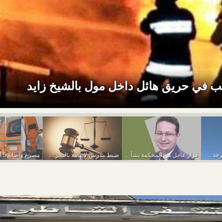
 في حريق هائل داخل مول بالشيخ زايد
سقوط ربة منزل من شرفة منزلها بأرض اللواء
قرار عاجل من المحكمة بشأن أحمد أبو النصر...
ضبط مدرس لاتهامه بالتحرش بـ5 فتيات داخل المدرسة