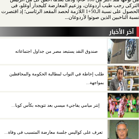
التركى رجب طيب أردوغان، وزعيم المعارضة كليجدار أوغلو، فى
الحصول على نسبة الـ50+1 اللازمة لحصد المقعد الرئاسى؛ إذ اقتصرت
نسبة الناخبين الذين صوتوا لأردوغان...
آخر الأخبار
صندوق النقد يستبعد مصر من جداول اجتماعاته
طلب إحاطة في النواب لمطالبة الحكومة والمحافظين
بمواجهة...
إنتر ميامي يفاجيء ميسي بعد تتويجه بكأس كوبا...
تعرف على كواليس جلسة معارضة المتسبب فى وفاة...