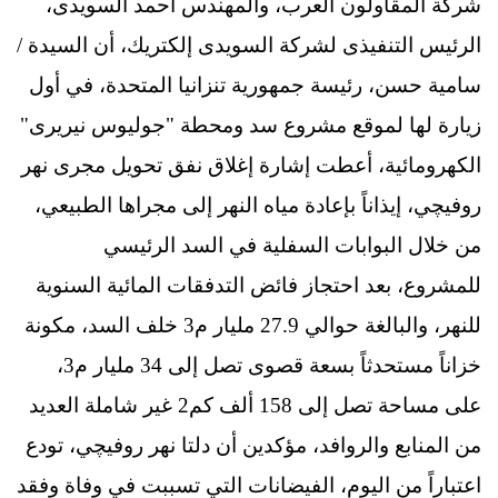
شركة المقاولون العرب، والمهندس أحمد السويدى،
الرئيس التنفيذى لشركة السويدى إلكتريك، أن السيدة /
سامية حسن، رئيسة جمهورية تنزانيا المتحدة، في أول
زيارة لها لموقع مشروع سد ومحطة "جوليوس نيريرى"
الكهرومائية، أعطت إشارة إغلاق نفق تحويل مجرى نهر
روفيچي، إيذاناً بإعادة مياه النهر إلى مجراها الطبيعي،
من خلال البوابات السفلية في السد الرئيسي
للمشروع، بعد احتجاز فائض التدفقات المائية السنوية
للنهر، والبالغة حوالي 27.9 مليار م3 خلف السد، مكونة
خزاناً مستحدثاً بسعة قصوى تصل إلى 34 مليار م3،
على مساحة تصل إلى 158 ألف كم2 غير شاملة العديد
من المنابع والروافد، مؤكدين أن دلتا نهر روفيچي، تودع
اعتباراً من اليوم، الفيضانات التي تسببت في وفاة وفقد