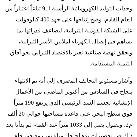
وحدات التوليد الكهرومائية الرأسية الـ9 تباعاً اعتباراً من
العام القادم، وضخ إنتاجها على جهد 400 كيلوفولت
على الشبكة القومية التنزانية، ليضاعف قدراتها بما
يساهم في إيصال الكهرباء لملايين الأسر التنزانية،
ويحقق نهضة صناعية تعبر بالاقتصاد التنزاني نحو آفاق
التنمية المستدامة.
وأشار مسئولو التحالف المصرى، إلى أنه تم الانتهاء
بنجاح في السادس من أكتوبر الماضي، من الأعمال
الإنشائية لجسم السد الرئيسي الذي يرتفع 190 متراً
فوق سطح البحر، على قاعدة مساحتها حوالي 20 ألف
م2، وبطول يصل إلى 1033 متراً عند القمة، ثم بدأنا بعد
ذلك في تحضيرات بدء احتجاز مياه نهر روفيچي خلف