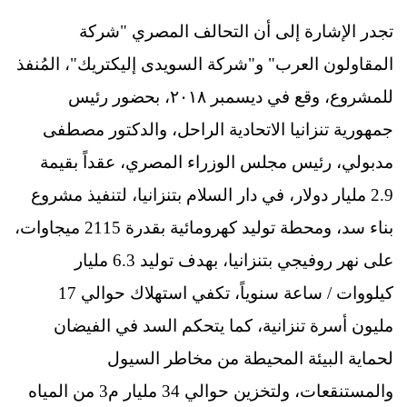
تجدر الإشارة إلى أن التحالف المصري "شركة
المقاولون العرب" و"شركة السويدى إليكتريك"، المُنفذ
للمشروع، وقع في ديسمبر ٢٠١٨، بحضور رئيس
جمهورية تنزانيا الاتحادية الراحل، والدكتور مصطفى
مدبولي، رئيس مجلس الوزراء المصري، عقداً بقيمة
2.9 مليار دولار، في دار السلام بتنزانيا، لتنفيذ مشروع
بناء سد، ومحطة توليد كهرومائية بقدرة 2115 ميجاوات،
على نهر روفيجي بتنزانيا، بهدف توليد 6.3 مليار
كيلووات / ساعة سنوياً، تكفي استهلاك حوالي 17
مليون أسرة تنزانية، كما يتحكم السد في الفيضان
لحماية البيئة المحيطة من مخاطر السيول
والمستنقعات، ولتخزين حوالي 34 مليار م3 من المياه