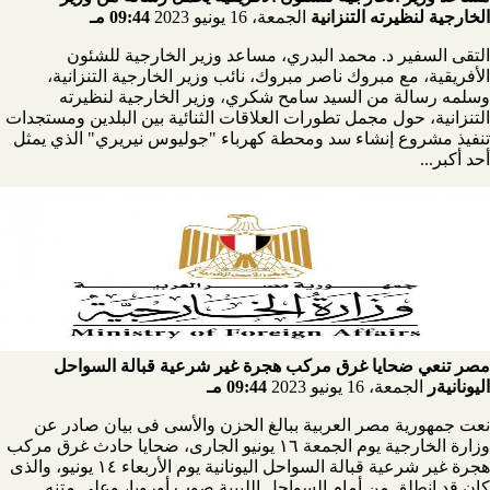
الخارجية لنظيرته التنزانية
الجمعة، 16 يونيو 2023
09:44 مـ
التقى السفير د. محمد البدري، مساعد وزير الخارجية للشئون
الأفريقية، مع مبروك ناصر مبروك، نائب وزير الخارجية التنزانية،
وسلمه رسالة من السيد سامح شكري، وزير الخارجية لنظيرته
التنزانية، حول مجمل تطورات العلاقات الثنائية بين البلدين ومستجدات
تنفيذ مشروع إنشاء سد ومحطة كهرباء "جوليوس نيريري" الذي يمثل
أحد أكبر...
مصر تنعي ضحايا غرق مركب هجرة غير شرعية قبالة السواحل
اليونانيةر
الجمعة، 16 يونيو 2023
09:44 مـ
نعت جمهورية مصر العربية ببالغ الحزن والأسى فى بيان صادر عن
وزارة الخارجية يوم الجمعة ١٦ يونيو الجارى، ضحايا حادث غرق مركب
هجرة غير شرعية قبالة السواحل اليونانية يوم الأربعاء ١٤ يونيو، والذى
كان قد انطلق من أمام السواحل الليبية صوب أوروبا، وعلى متنه