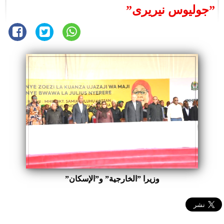
”جوليوس نيريرى”
وزيرا ”الخارجية” و”الإسكان”