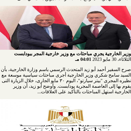
وزير الخارجية يجري مباحثات مع وزير خارجية المجر ببودابست
الثلاثاء، 30 مايو 2023
04:01 مـ
صرح السفير أحمد أبو زيد المتحدث الرسمي باسم وزارة الخارجية، بأن
السيد سامح شكري وزير الخارجية أجرى مباحثات سياسية موسعة مع
نظيره المجرى "بيتر سيارتو"، اليوم ٣٠ مايو الجارى، خلال الزيارة التى
يقوم بها إلى العاصمة المجرية بودابست. وأوضح أبو زيد، أن وزير
الخارجية استهل المباحثات بالتأكيد على العلاقات...