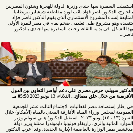
استقبلت السفيرة سها جندى وزيرة الدولة للهجرة وشئون المصريين
بالخارج، الدكتور ناصر فؤاد نائب لورد مقاطعة شيشاير ببريطانيا‎،
لمتابعة إنشاء المشروع الاستثماري الذي يقوم الدكتور ناصر فؤاد
بتنفيذه وهو مشروع طبى تعليمى ضخم يقام في مصر للمرة الأولى
بهذا الشكل. فى بداية اللقاء، رحبت السفيرة سها جندى بالدكتور
ناصر...
الدكتور سويلم: حرص مصرى على دعم أواصر التعاون بين الدول
الأفريقية من خلال خلق مصالح...
الثلاثاء، 13 يونيو 2023
05:58 مـ
في إطار إستضافة مصر لفعاليات الإجتماع الثالث عشر للجمعية
العمومية لمجلس وزراء المياه الأفارقة المعني بالمياه (الأمكاو) خلال
الفترة (١٣ - ١٥) يونيو ٢٠٢٣.. استقبل الدكتور/ هاني سويلم وزير
الموارد المائية والري، رازيفاو فولونيا دايموندرا ممثلة وزير دولة
مدغشقر بمقر الوزارة بالعاصمة الإدارية الجديدة. وقد أعرب الدكتور