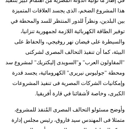
في إطار ما توليه الدولة المصرية من اهتمام كبير بتنفيذ
هذا المشروع الضخم، الذى يجسد العلاقات المتميزة
بين البلدين، ونظراً للدور المنتظر للسد والمحطة في
توفير الطاقة الكهربائية اللازمة لجمهورية تنزانيا،
والسيطرة على فيضان نهر روفيجي، والحفاظ على
البيئة، كما أن تنفيذ التحالف المصرى لشركتى
"المقاولون العرب" و"السويدى إليكتريك" لمشروع سد
ومحطة "جوليوس نيريرى" الكهرومائية، يجسد قدرة
وإمكانيات الشركات المصرية فى تنفيذ المشروعات
الكبرى، وخاصة لأشقائنا في قارة أفريقيا.
وأوضح مسئولو التحالف المصرى المُنفذ للمشروع،
متمثلا فى المهندس سيد فاروق، رئيس مجلس إدارة