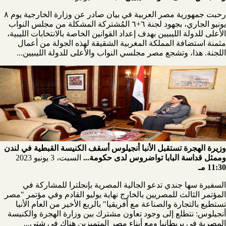
رحبت جمهورية مصر العربية في بيان صادر عن وزارة الخارجية يوم ٨
يونيو الجاري، بجهود لجنة ٦+٦ المُشتركة المشكلة من مجلس النواب
الأعلى للدولة الليبيين بهدف إعداد القوانين الخاصة بالانتخابات الليبية،
مثمنة استضافة المملكة المغربية الشقيقة لهذه الجولة من أعمال
اللجنة. هذا، وتشجع مصر مجلسي النواب والأعلى للدولة الليبيين...
وزيرة الهجرة تستقبل الأنبا أنجيلوس أسقف الكنيسة القبطية في لندن
وممثل قداسة البابا تواضروس لدى حكومة...
السبت، 3 يونيو 2023
11:30 مـ
السفيرة سها جندي تدعو الجالية المصرية بإنجلترا للمشاركة في
المؤتمر الثالث للمصريين بالخارج نهاية يوليو القادم وفي مؤتمر "مصر
تستطيع بالتجارة والصناعة مع أفريقيا" بالربع الأخير من العام الأنبا
أنجيلوس: نتطلع إلى وجود تعاون مشترك بين وزارة الهجرة والكنيسة
المصرية في بريطانيا ومع أبناء مصر المتميزين هناك في شتى...