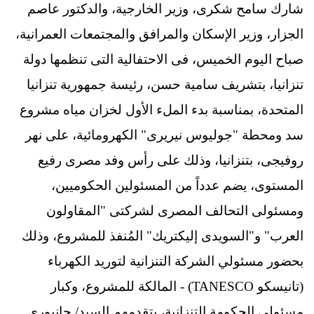
شارك سامح شكرى، وزير الخارجية، والدكتور عاصم
الجزار، وزير الإسكان والمرافق والمجتمعات العمرانية،
صباح اليوم الخميس، فى الاحتفالية التى تنظمها دولة
تنزانيا، بتشريف سامية حسن، رئيسة جمهورية تنزانيا
المتحدة، بمناسبة بدء الملء الأول لخزان مياه مشروع
سد ومحطة "جوليوس نيريرى" الكهرومائية، على نهر
روفيجى، بتنزانيا، وذلك على رأس وفد مصرى رفيع
المستوى، يضم عدداً من المسئولين الحكوميين،
ومسئولى التحالف المصرى لشركتى "المقاولون
العرب" و"السويدى إليكتريك" المُنفذ للمشروع، وذلك
بحضور مسئولي الشركة التنزانية لتوريد الكهرباء
(تانيسكو TANESCO) - المالكة للمشروع، وكبار
مسئولى الحكومة التنزانية، يتقدمهم السيد/ جانيوري