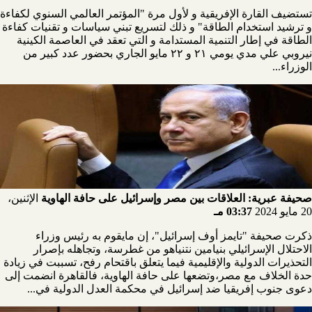
تستضيف القارة الإفريقية و لأول مرة "المؤتمر العالمي السنوي لكفاءة
و ترشيد استخدام الطاقة" و ذلك لتسريع تبني سياسات و تقنيات كفاءة
الطاقة في إطار التنمية المستدامة و التي تعقد في العاصمة الكينية
نيروبي علي مدي يومي ٢١ و ٢٢ مايو الجاري بحضور عدد كبير من
الوزراء...
صحيفة عبرية: العلاقات بين مصر وإسرائيل على حافة الهاوية
الإثنين،
20 مايو 2024
03:37 مـ
ذكرت صحيفة "تايمز أوف إسرائيل"، إن مايقوم به رئيس وزراء
الاحتلال الإسرائيلي بنيامين نتنياهو من غطرسة، وتجاهله بإصرار
التحذيرات الدولية والإقليمية فيما يتعلق باقتحام رفح، تسببت في زيادة
حدة الخلاف مع مصر،وتضعها على حافة الهاوية، فالقاهرة انضمت إلى
دعوى جنوب إفريقيا ضد إسرائيل في محكمة العدل الدولية في...