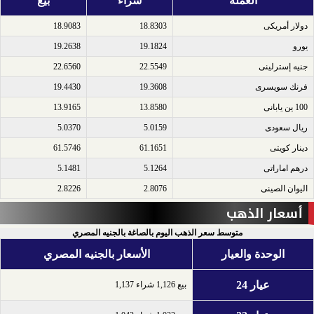
العملة
شراء
بيع
دولار أمريكى​
18.8303
18.9083
يورو​
19.1824
19.2638
جنيه إسترلينى​
22.5549
22.6560
فرنك سويسرى​
19.3608
19.4430
100 ين يابانى​
13.8580
13.9165
ريال سعودى​
5.0159
5.0370
دينار كويتى​
61.1651
61.5746
درهم اماراتى​
5.1264
5.1481
اليوان الصينى​
2.8076
2.8226
أسعار الذهب
متوسط سعر الذهب اليوم بالصاغة بالجنيه المصري
الوحدة والعيار
الأسعار بالجنيه المصري
عيار 24
بيع 1,126 شراء 1,137