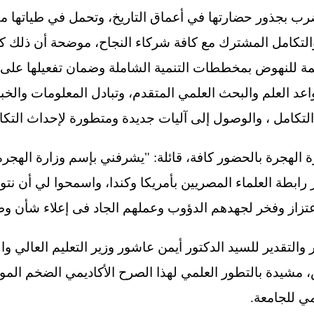
رب بجذور حضارتها في أعماق التاريخ، وتحمل في طياتها مق
والتكامل المشترك مع كافة شركاء النجاح، موضحة أن ذلك ك
ُلائمة للنهوض بمخططات التنمية الشاملة وضمان تفعيلها على
اعد العلم والبحث العلمي المتقدم، وتبادل المعلومات والخبر
التكامل ، والوصول إلى آليات جديدة ومتطورة لإحداث التكا
الهجرة بالحضور كافة، قائلة: "يشرفني بإسم وزارة الهجرة
ال الدورة الـ 49 لمؤتمر رابطة العلماء المصريين بأمريكا وكندا، واسمحوا لي 
تزاز وفخر لجهدهم الدؤوب وعملهم الجاد فى إعلاء شأن وطن
والتقدير للسيد الدكتور أيمن عاشور وزير التعليم العالي و
شيدة بالتطور العلمي لهذا الصرح الأكاديمي الضخم الموا
ي للجامعة.