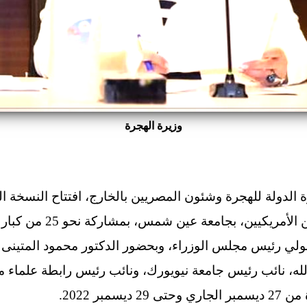
وزيرة الهجرة
دولة للهجرة وشئون المصريين بالخارج، افتتاح النسخة الت
السنوي لجمعية العلماء المص
ولي رئيس مجلس الوزراء، وبحضور الدكتور محمود المتين
لله، نائب رئيس جامعة نيويورك، ونائب رئيس رابطة علماء م
مبر 2022.