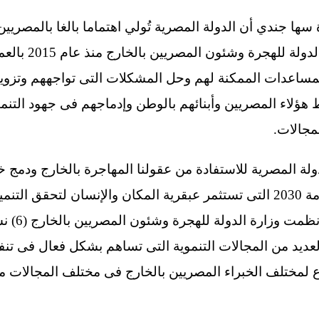
سها جندي أن الدولة المصرية تُولي اهتماما بالغا بالمصريين
تكليف القيادة ال
المساعدات الممكنة لهم وحل المشكلات التى تواجههم وتزوي
ط هؤلاء المصريين وأبنائهم بالوطن وإدماجهم فى جهود التنمية
مجالات.
ولة المصرية للاستفادة من عقولنا المهاجرة بالخارج ودمج 
إستراتيجية مصر للتنمية المستدامة 2030 التى تستثمر عبقرية المكان والإنسان 
حياة المصر
لعديد من المجالات التنموية التى تساهم بشكل فعال فى تنفي
ع لمختلف الخبراء المصريين بالخارج فى مختلف المجالات مح