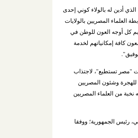
ذي أدين له بالولاء كوني إحدى
طبة كبار علمائنا من الولايات المتحدة وكندا محتفلة معهم بإطلاق الدورة 49 لرابطة العلماء المصريين بالولايات
ديم كل أوجه العون للوطن في
يين دائما يضعون كافة إمكانياتهم لخدمة
وفيق".
 إطلاقها 6 نسخ من سلسلة مؤتمرات "مصر تستطيع"، لاجتذاب
لة للهجرة وشئون المصريين
 بعلمائها" والذي تم عقده في ديسمبر 2016، وشارك فيه نخبة من العلماء المصريين
ي، رئيس الجمهورية؛ ووفقا