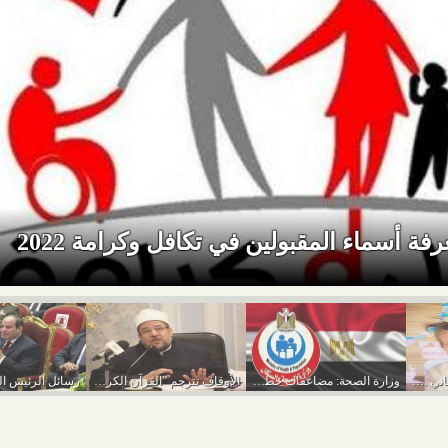
 أسماء المقبولين في تكافل وكرامة 2022
”ليلاس” تكمل عامها الثاني .. عيد ميلاد سعيد
وزارة الصحة: مضاعفات خطيرة لحقنة البرد
الأوقاف تترجم ”القرآن الكريم” للعبرية منعًا للمغالطات