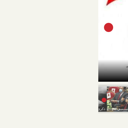
”ليلاس” تكمل عا
رسائل الرئيس السيسي لذوي الهمم خلال احتفالية ”قادرون...
ذكرى أول مشاركة للنساء في التصويت الانتخابي
انتهاء موجة الطقس السيء يوم الإثنين المقبل