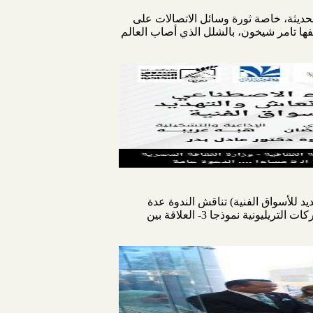
لحديثة، خاصة ثورة وسائل الاتصالات على
ة رواية “شفرات القيامة”، والصادرة عن الدار المصرية 2021، وفيها تنبأ مؤلفها تامر شيخون، بالشلل الذي أصاب العالم
يد للأسواق الفنية) تناقش الندوة عدة
محاور: ١- الابعاد الاقتصادية للذكاء الاصطناعي.. فرص استثمارية 2- سمات ومميزات عصر الذكاء الاصطناعي.. الشركات التريليونية نموذجا 3- العلاقة بين