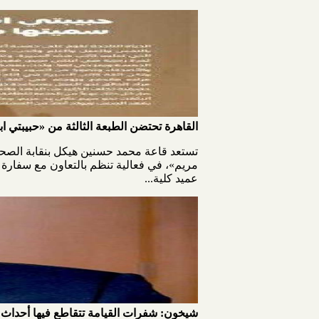
القاهرة تحتضن الطبعة الثالثة من «حبيبتي ا
مريم»، في فعالية تنظم بالتعاون مع سفارة م
عميد كلية...
شيخون: شفرات القيامة تتقاطع فيها أحداث 