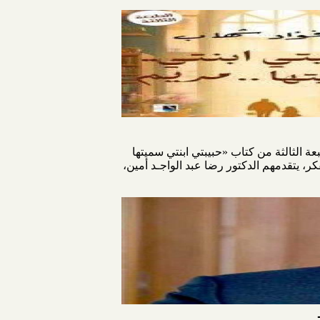
الأحد 31 أغسطس 2025، لاستضافة حفل إطلاق الطبعة الثالثة من كتاب «حبيبتي ابنتي سميتها
ر، يتقدمهم الدكتور رضا عبد الواجـد أمين،