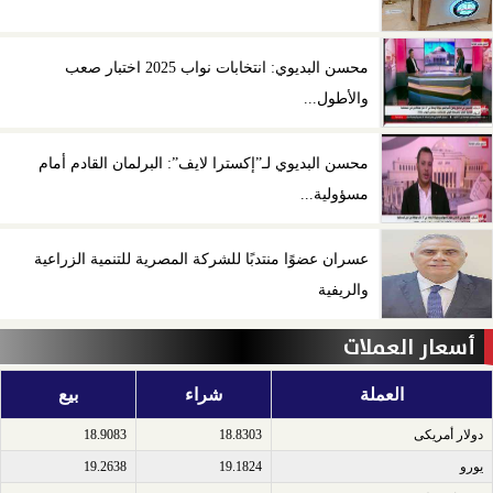
محسن البديوي: انتخابات نواب 2025 اختبار صعب
والأطول...
محسن البديوي لـ”إكسترا لايف”: البرلمان القادم أمام
مسؤولية...
عسران عضوًا منتدبًا للشركة المصرية للتنمية الزراعية
والريفية
أسعار العملات
العملة
شراء
بيع
دولار أمريكى​
18.8303
18.9083
يورو​
19.1824
19.2638