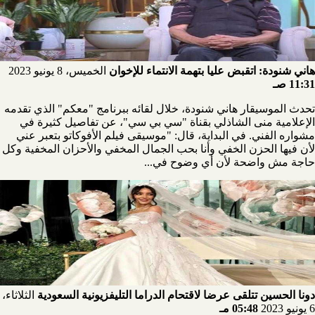
هاني شنودة: اتقبض عليا بتهمة الانتماء للإخوان
الخميس، 8 يونيو 2023
11:31 صـ
تحدث الموسيقار هاني شنودة، خلال لقائه ببرنامج "معكم" الذي تقدمه
الإعلامية منى الشاذلي بقناة "سي بي سي"، عن تفاصيل كثيرة في
مشواره الفني. في البداية، قال: "موسيقى فيلم الأفوكاتو بتعبر عني
لأن فيها الحزن الخفي وأنا بحب الجمال المخفي والأحزان المخفية وكل
حاجة مش واضحة لأن أي وضوح في...
دونا الحسين تتلقى عرضا لاقتحام الدراما التليفزيونية السعودية
الثلاثاء،
6 يونيو 2023
05:48 مـ