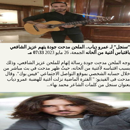
”سنجل” لـ عمرو دياب.. الملحن مدحت جودة يتهم عزيز الشافعي
باقتباس أغنية من ألحانه
الجمعة، 26 مايو 2023
07:33 مـ
وجه الملحن مدحت جودة رسالة إتهام للملحن عزيز الشافعي، وذلك
بسبب اقتباسه لأغنية من ألحانه، حيثُ ظهر مدحت في بث مباشر من
خلال حسابه الشخصي بموقع التواصل الاجتماعي "فيس بوك". وقال
مدحت فى الفيديو: " الفترة الماضية نزلت أغنية للهضبة عمرو دياب
بعنوان سنجل من كلمات الشاعر محمد بهاء...