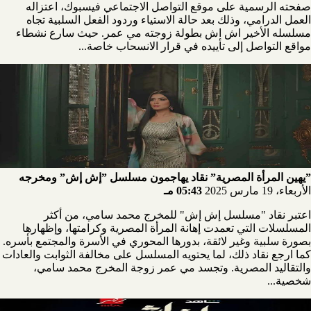
صفحته الرسمية على موقع التواصل الاجتماعي فيسبوك، اعتزاله
العمل الدرامي، وذلك بعد حالة الاستياء وردود الفعل السلبية تجاه
مسلسله الأخير اش اش بطولة زوجته مي عمر. حيث سارع نشطاء
مواقع التواصل إلى تأييده في قرار الانسحاب خاصة...
”يهين المرأة المصرية” نقاد يهاجمون مسلسل ”إش إش” ومخرجه
الأربعاء، 19 مارس 2025
05:43 مـ
اعتبر نقاد "مسلسل إش إش" للمخرج محمد سامي، من أكثر
المسلسلات التي تعمدت إهانة المرأة المصرية وكرامتها، وإظهارها
بصورة سلبية وغير لائقة، بدورها المحوري في الأسرة والمجتمع بأسره.
كما ارجع نقاد ذلك، لما يحتويه المسلسل على مخالفة الثوابت والعادات
والتقاليد المصرية. وتجسد مي عمر زوجة المخرج محمد سامي،
شخصية...