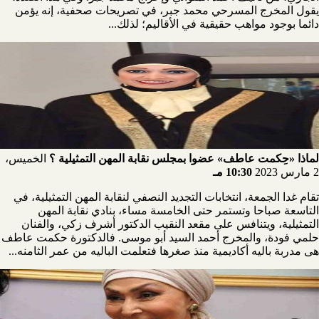
يقول المخرج المسرحي محمد جبر، في تصريحات صحفية، إنه يؤمن
دائما بوجود مواهب حقيقية في الأقاليم؛ لذلك...
لماذا «حِكمت عاطف» عضوا بمجلس نقابة المهن التمثيلية ؟
الخميس،
2 مارس 2023
10:30 مـ
تقام غدا الجمعة، انتخابات التجديد النصفي لنقابة المهن التمثيلية، في
التاسعة صباحا وتستمر حتى الخامسة مساء، بنادي نقابة المهن
التمثيلية، ويتنافس على مقعد النقيب الدكتور أشرف زكي، والفنان
حلمي فودة، والمخرج أحمد السيد أبو موسى. فالدكتورة حكمت عاطف
هى مدربة باليه أكاديمية منذ صغرها فتعلمت الباليه من عمر الثامنه...