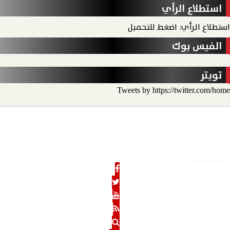
استطلاع الرأي
استطلاع الرأي: اضغط للتحميل
الفيس بوك
تويتر
Tweets by https://twitter.com/home
الأخبار
الحدث الاقتصادي
الحدث الخارجي
رأي الحدث
منو
الحدث نيوز
الرئيسية
من نحن
رئيس التحرير
هيئة التحرير
بنوك