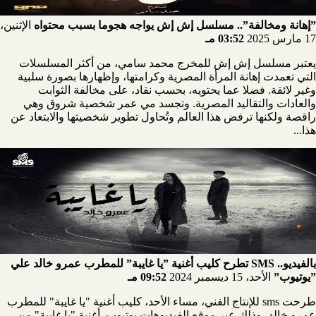
”إهانة ومخالفة”.. مسلسل إش إش يواجه هجوما بسبب محتواه
الإثنين،
17 مارس 2025
03:52 مـ
يعتبر مسلسل إش إش للمخرج محمد سامي، من أكثر المسلسلات
التي تعمدت إهانة المرأة المصرية وكرامتها، وإظهارها بصورة سلبية
وغير لائقة. فضلا عما يحتويه، بحسب نقاد، على مخالفة الثوابت
والعادات والتقاليد المصرية. وتجسد مي عمر شخصية شروق وهي
راقصة ولكنها ترفض هذا العالم وتُحاول تطوير شخصيتها والابتعاد عن
هذا...
بالفيديو.. SMS تطرح كليب أغنية ”يا غايبة” للمطرب عمرو خالد علي
”يوتيوب”
الأحد، 15 ديسمبر 2024
09:52 مـ
طرحت sms للإنتاج الفني، مساء الأحد، كليب أغنية "يا غايبة" للمطرب
عمرو خالد، وذلك عبر موقع الفيديوهات يوتيوب. أغنية "يا غايبة" من