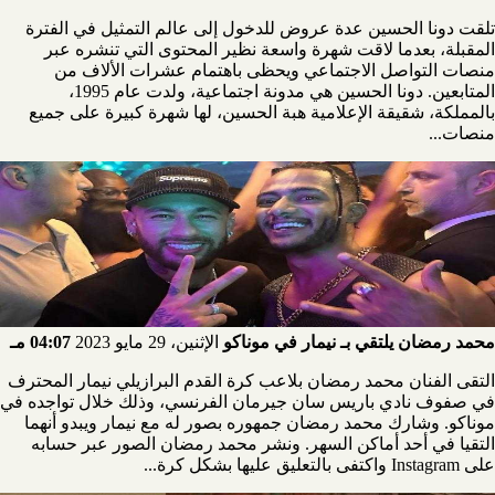
تلقت دونا الحسين عدة عروض للدخول إلى عالم التمثيل في الفترة
المقبلة، بعدما لاقت شهرة واسعة نظير المحتوى التي تنشره عبر
منصات التواصل الاجتماعي ويحظى باهتمام عشرات الألاف من
المتابعين. دونا الحسين هي مدونة اجتماعية، ولدت عام 1995،
بالمملكة، شقيقة الإعلامية هبة الحسين، لها شهرة كبيرة على جميع
منصات...
محمد رمضان يلتقي بـ نيمار في موناكو
الإثنين، 29 مايو 2023
04:07 مـ
التقى الفنان محمد رمضان بلاعب كرة القدم البرازيلي نيمار المحترف
في صفوف نادي باريس سان جيرمان الفرنسي، وذلك خلال تواجده في
موناكو. وشارك محمد رمضان جمهوره بصور له مع نيمار ويبدو أنهما
التقيا في أحد أماكن السهر. ونشر محمد رمضان الصور عبر حسابه
على Instagram واكتفى بالتعليق عليها بشكل كرة...