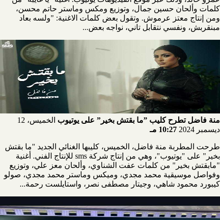
كلمات وألحان حسين جمال، وتوزيع ومكس وماستر حاتم محسن،
ومن إنتاج معتز عرموش. وتقول بعض كلمات الاغنية: "ولسه بعاد
مبنقربش، ونفسي نتقابل تاني، نواجه بعض...
منة فاضل تطرح كليب ”ما بقتش بخير” على يوتيوب
الخميس، 12
ديسمبر 2024
10:27 مـ
طرحت المطربة منة فاضل، الخميس، كليبها الغنائي الجديد "ما بقتش
بخير" على "يوتيوب"، وهي من إنتاج شركة sms للإنتاج الفني. أغنية
"مابقتش بخير" من كلمات عفت الشناوي، وألحان معز علي، وتوزيع
وفواصل موسيقية محمد مجدي، وميكس وماستر محمد مجدي، صولو
كيبورد محمود شاهي، وجيتار مصطفى نصر، واستايلست رحمة...