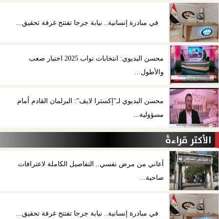
في مبادرة إنسانية.. نيابة جرجا تفتتح غرفة تحقيق...
محسن البديوي: انتخابات نواب 2025 اختبار صعب
والأطول...
محسن البديوي لـ”إكسترا لايف”: البرلمان القادم أمام
مسؤولية...
الأكثر قراءةً
أعاني من مرض نفسي.. التفاصيل الكاملة لاعترافات
صاحبة...
في مبادرة إنسانية.. نيابة جرجا تفتتح غرفة تحقيق...