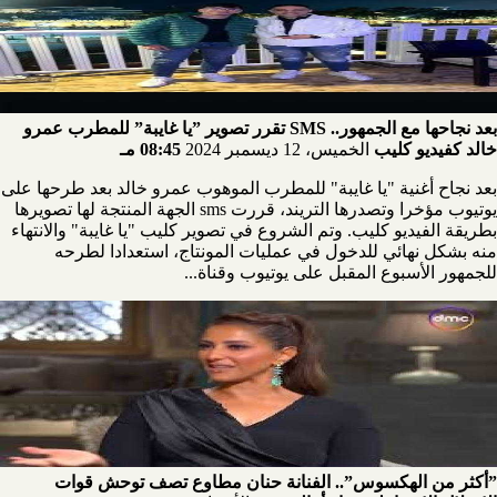
بعد نجاحها مع الجمهور.. SMS تقرر تصوير ”يا غايبة” للمطرب عمرو
خالد كفيديو كليب
الخميس، 12 ديسمبر 2024
08:45 مـ
بعد نجاح أغنية "يا غايبة" للمطرب الموهوب عمرو خالد بعد طرحها على
يوتيوب مؤخرا وتصدرها التريند، قررت sms الجهة المنتجة لها تصويرها
بطريقة الفيديو كليب. وتم الشروع في تصوير كليب "يا غايبة" والانتهاء
منه بشكل نهائي للدخول في عمليات المونتاج، استعدادا لطرحه
للجمهور الأسبوع المقبل على يوتيوب وقناة...
”أكثر من الهكسوس”.. الفنانة حنان مطاوع تصف توحش قوات