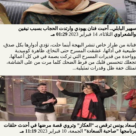
سهير البابلي.. أحبت فنان يهودي وارتدت الحجاب بسبب نيفين
والشعراوي
الثلاثاء، 14 فبراير 2023
01:29 مـ
فنانة من طراز خاص تنشر البهجة أينما حلت، تؤدي أدوارها بكل صدق،
طبيعية في أدائها، عشقت المسرح حتى النخاع، ظاهرة كوميدية
وواحدة من قديرات المسرح التي تركت بصمة في في كل أعمالها،
تجعلك تتحسس قلبك من فرط الضحك كلما مرت من على الشاشة،
تمتلك خفة ظل وقدرات تمثيلية...
إسعاد يونس ترقص بـ ”العكاز” وتروي قصة مرضها في أحدث حلقات
برنامجها ”صاحبة السعادة”
الجمعة، 10 فبراير 2023
11:19 مـ