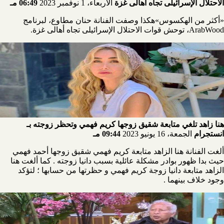
الاحتلال الإسرائيلى تجاه أهالى غزة
الأربعاء، 1 نوفمبر 2023
06:49 مـ
«أكثر من الهكسوس»هكذا وصفت الفنانة حنان مطاوع، لبرنامج
ArabWood، توحش قوات الاحتلال الإسرائيلى تجاه أهالى غزة.
هنا زاهد تلغي متابعة شقيق زوجها كريم فهمي وتحظر زوجته بـ
انستجرام
الجمعة، 16 يونيو 2023
09:44 مـ
ألغت الفنانة هنا الزاهد متابعة كريم فهمي شقيق زوجها أحمد فهمي
حيث بدا ظهور بوادر مشكلة عائلية بسبب دانيا زوجته . كما ألغت هنا
الزاهد متابعة دانيا زوجة كريم فهمي و حظرتها من حسابها ؛ لتؤكد
وجود خلاف بينهما .