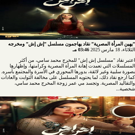
”يهين المرأة المصرية” نقاد يهاجمون مسلسل ”إش إش” ومخرجه
الثلاثاء، 18 مارس 2025
03:46 مـ
اعتبر نقاد "مسلسل إش إش" للمخرج محمد سامي، من أكثر
المسلسلات التي تعمدت إهانة المرأة المصرية وكرامتها، وإظهارها
بصورة سلبية وغير لائقة، بدورها المحوري في الأسرة والمجتمع بأسره.
كما ارجع نقاد ذلك، لما يحتويه المسلسل على مخالفة الثوابت والعادات
والتقاليد المصرية. وتجسد مي عمر زوجة المخرج محمد سامي،
شخصية...