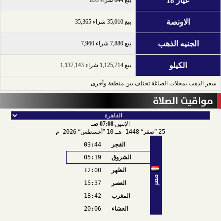
عيار 18
الاونصة
بيع 35,010 شراء 35,365
الجنيه الذهب
بيع 7,880 شراء 7,960
الكيلو
بيع 1,125,714 شراء 1,137,143
سعر الذهب بمحلات الصاغة تختلف بين منطقة وأخرى
مواقيت الصلاة
الإثنين
07:08 صـ
25
صفر
1448 هـ
10
أغسطس
2026 م
الفجر
03:44
الشروق
05:19
الظهر
12:00
مصر
العصر
15:37
المغرب
18:42
العشاء
20:06