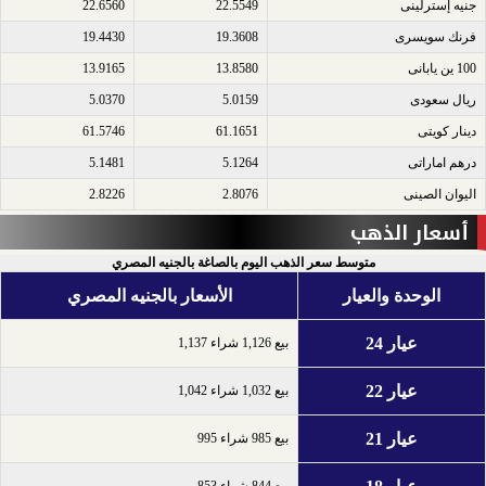
جنيه إسترلينى​
22.5549
22.6560
فرنك سويسرى​
19.3608
19.4430
100 ين يابانى​
13.8580
13.9165
ريال سعودى​
5.0159
5.0370
دينار كويتى​
61.1651
61.5746
درهم اماراتى​
5.1264
5.1481
اليوان الصينى​
2.8076
2.8226
أسعار الذهب
متوسط سعر الذهب اليوم بالصاغة بالجنيه المصري
الوحدة والعيار
الأسعار بالجنيه المصري
عيار 24
بيع 1,126 شراء 1,137
عيار 22
بيع 1,032 شراء 1,042
عيار 21
بيع 985 شراء 995
بيع 844 شراء 853