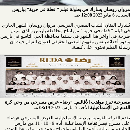
مروان روسان يشارك في بطولة فيلم ” قطة في حرية” بباريس
السبت، 6 مايو 2023
12:08 صـ
يُشارك الفنان الشاب المصري الفرنسي مروان روسان الشهر الجاري
في فيلم " قطة في حرية " من انتاج محافظة باريس والذي سيتم
طرحة في أواخر هذا الشهر في سينما محافظة الحي التاسع في باريس
وتدور أحداثه بنفس مفهوم المعني الحقيقي لعنوان الفيلم حيث ان
رسالة الفيلم تحتوي على كيفية...
مسرحية تبرز مواهب الأقاليم.. «رضا» عرض مسرحي من وحي كرة
القدم في الإسماعيلية
الأحد، 5 مارس 2023
08:19 مـ
تقدم الفرقة القومية، بمدينة الإسماعيلية، العرض المسرحي «رضا»
على مسرح قصر ثقافة الإسماعيلية، أيام 9 - 10 - 11 من مارس
الجاري، من تأليف أحمد الملواني وإخراج محمد جبر. وفي هذا الصدد،