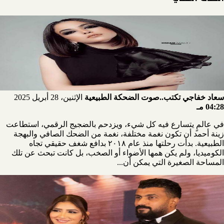
سعاد خفاجي تكتب..صوت الضحكة الطبيعية
الإثنين، 28 أبريل 2025
04:28 مـ
في عالمٍ يتسارع فيه كل شيء، ويزدحم بالضجيج الرقمي، استطاعت
زينة أحمد أن تكون نغمة مختلفة، نغمة من الضحك الصافي والبهجة
الطبيعية. بدأت رحلتها منذ عام ٢٠١٨ بدافع شغف حقيقي تجاه
الكوميديا، ولم يكن همها الأضواء أو الصخب، بل كانت تبحث عن تلك
المساحة الصغيرة التي يمكن أن...