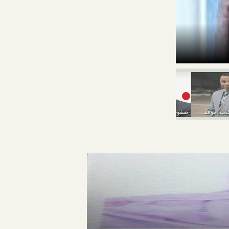
خالتك أنوش تكتب
صفوت عمران يكتب: موقف مصر قوي وتحركات جيدة...
صفوت عمران يكتب: أكذوبة فاروق الباز واستغلال إثيوبيا...
خالتك أنووش تكتب..يافتاح ياعليم يارزاق ياكريم..حرب!!