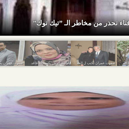
إفتاء تحذر من مخاطر الـ ”تيك توك”
خالتك أنوش تكتب..أنواع الموظفين وأنت وحظك
صفوت عمران يكتب ل الحدث نيوز ..العشاء الأخير...
خالتك أنوش تكتب..30 قاعدة لركوب الميكروباص