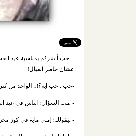
- أحب أبشركم بمناسبة عيد الحب
عشان خاطر العيال!
-حب ..حب إيه؟!.. الواحد من كتر الديون بيشو
- طب السؤال: الناس في عيد الحب ب
- بيقولك: إملى مايه فى كوز مخ