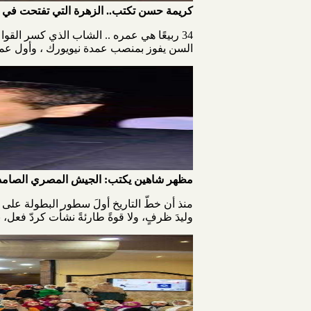
كريمة حسن تكتب.. الزهرة التي تفتحت في ج
34 ربيعًا هي عمره .. الشاب الذي كسر الق
السن يفوز بمنصب عمدة نيويورك ، وأول عمدة ف
مظهر شاهين يكتب: الجيش المصري الصامد
منذ أن خطّ التاريخ أولَ سطور البطولة على
وليدَ ظرفٍ، ولا قوةً طارئةً نشأت كردّ فعل، ب