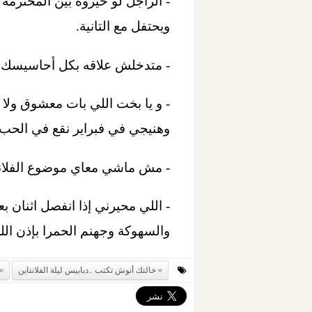
- ‏الراجل لو خيروه بين المحترمة
ويحتفل مع التانية.
- ‏متدخلش علاقه بكل أحاسيسك س
- و يا بخت اللي بات معشوق ول
وهنيجي في فبراير نقع في الحب 
- مش ماشي معاي موضوع الفلانت
- اللي محيرني إذا انفصل اثنان 
والسهوكة وجهنم الحمرا بإذن الله
خالتك أنوش تكتب ..دبابيس ليلة الفلانتاين