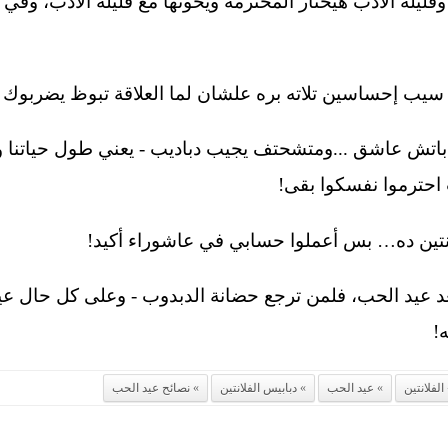
 وقليلة الأدب هيختار المحترمة ويخونها مع قليلة الأدب، وف
يب إحساسين تلاته بره علشان لما العلاقة تبوظ يضربوك 
ا باتش عاشق ...ومتشحتف يجيب دباديب - يعني طول حياتنا
احترموا نفسكوا بقى!
ين ده… بس أعملوا حسابي في عاشوراء أكيد!
بعد عيد الحب، فلمن ترجع حضانة الدبدوب - وعلى كل حال عي
!
الفلانتين
عيد الحب
دبابيس الفلانتين
نصائح عيد الحب