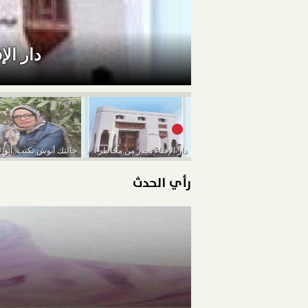
دار ال
دار الإفتاء تحذر من مخاطر الـ ”تيك توك”
رأي الحدث