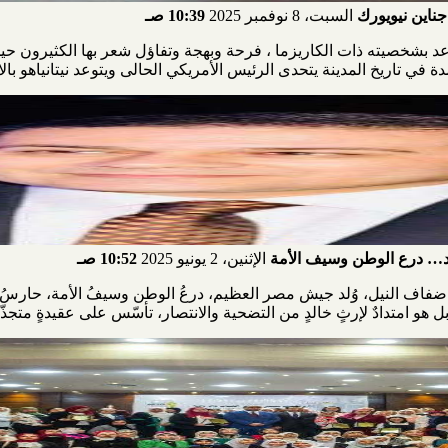
ناين نيويورك
السبت، 8 نوفمبر 2025
10:39 صـ
واعد بشخصيته ذات الكاريزما ، فرحة وبهجة وتفاؤل شعر بها الكثيرون ح
ي تاريخ المدينة يتحدى الرئيس الأمريكي الحالى ويتوعد نيتانياهو بالا
… درع الوطن وسيف الأمة
الإثنين، 2 يونيو 2025
10:52 صـ
 ضفاف النيل، وُلد جيش مصر العظيم، درعُ الوطن وسيفُ الأمة، حارسُ ا
ل هو امتدادٌ لإرثٍ خالدٍ من التضحية والانتصار، تأسّس على عقيدةٍ متجذّر