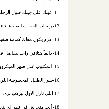
11- عينك على جيبك طول الرحلة تجنباً للسرقات.
12- ربطات الحجاب العجيبة بتاعة البنات ممكن تضايقك وأنت قاعد .. حاول تجنُبها بهدوء.
13- لازم يكون معاك كمامة صغيرة .. هتشكرني بعدين على الفكره دي.
14- دايماً هتلاقي واحد بيفاصل في الاجرة مع السواق .. ده وحش سيبك منه.
15- المكتوب على ضهر الميكروباص دي حكمه مش حاجه بتضحك.
16-صور الطفل المحطوطة اللي هتلاقيها ده غالباً ابن السواق او ابن أخته.
17-اللي نازل الأول بيركب بره.
18- أنت متحرش في نظر اي بنت