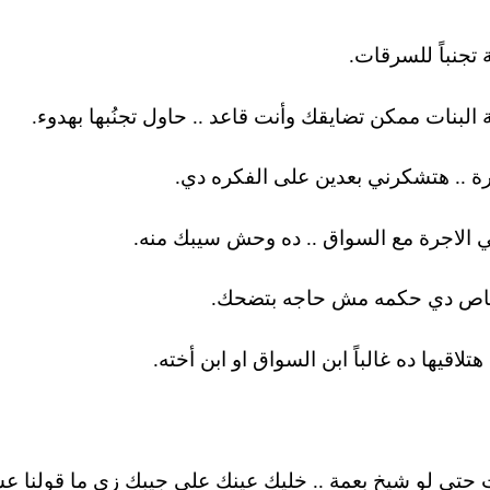
 حتى لو شيخ بعمة .. خليك عينك على جيبك زي ما قولنا عش