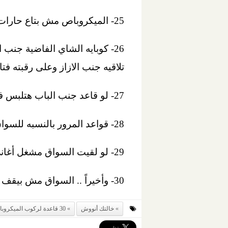
25- الميكروباص مش بتاع حارات .. بتاع غرز.
26- كوبايه الشاي الفاضية جنب 
تلاقيه جنب الازاز وعلى رقبته فتا
27- لو قاعد جنب الباب هتلبس في فتحه و قفله لباقي الركاب اللي داخلين و خارجين.
28- قواعد المرور بالنسبه للسواق دي مجرد إرشادات و تسقط منها صفة الالزامية.
29- لو لقيت السواق مشغل أغاني أجنبي أعرف أنك مخطوف.
30- وأخيراً .. السواق مش بيقف .. الميكروباص بيفضل ماشي و لما سيادتك تيجي تنزل بيهدي بس .. و وأنت و لياقتك بقي !!
خالتك أنووش
30 قاعدة لركوب الميكروباص