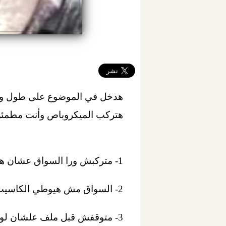
هتركب الميكروباص وأنت مطمئن
1- متركبش ورا السواق عشان هتلبس في لم الاجره.
2- السواق مش هيوطي الكاسيت .. أجِل مكالماتك لحد ما تنزل.
3- متوقفش قبل ملف علشان لو 