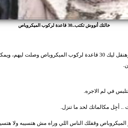
خالتك أنووش تكتب..30 قاعدة لركوب الميكروباص
هدخل في الموضوع على طول وهنقل ليك 30 قاعدة لركوب الميكروباص وص
.
الميكروباص وقفلك الناس اللي وراه مش هتسيبه ولا هتس