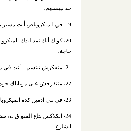
حد بيبصلهم.
19- في الميكروباص أنت مسير مش مخير.
20- كونك أنك تمد ايدك للميك
حاجة.
21- متفكرش تبتسم .. أنت في ميكروباص ومفيش أي حاجه تدعو للابتسام.
22- متتفرجش على موبايلك جوه الميكروباص عشان قهيبقى ملكية عامة؛ على الأقل 4 بيتفرجوا معاك على اللي بتعمله.
23- في بني آدمين كده الميكروباص بيدوس عليهم و هو ماشي .. مالناش دعوة.
24- الكلاكس بتاع السواق ده مش
الشارع.