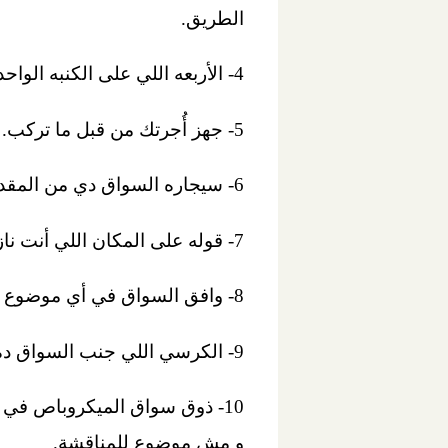
الطريق.
4- الأربعه اللي على الكنبه الواحده لازم يقعدوا زجزاج طالع نازل طالع نازل والعكس ممكن.
5- جهز أُجرتك من قبل ما تركب.
6- سيجاره السواق دي من المقدسات .. ماينفعش تقوله يطفيها.
7- قوله على المكان اللي أنت نازل عنده قبلها بشارعين على الأقل.
8- وافق السواق في أي موضوع هو بيتكلم فيه عشان متدخلش في حوارات مالهاش لازمة .. السواق دايماً على حق.
9- الكرسي اللي جنب السواق ده للمزز بس .. ماتفكرش تركب فيه عشان تبقى ضيف لطيف.
10- ذوق سواق الميكروباص في ا
و مش موضوع للمناقشة.