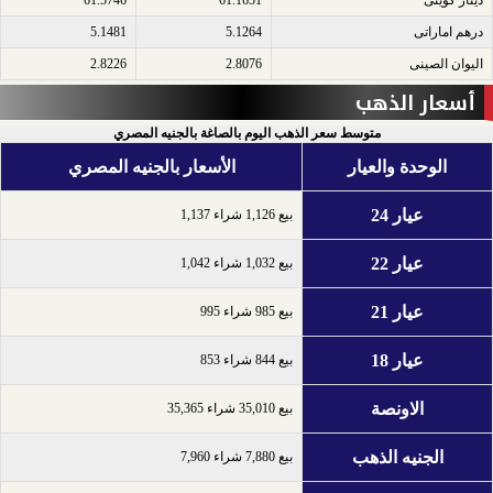
درهم اماراتى​
5.1264
5.1481
اليوان الصينى​
2.8076
2.8226
أسعار الذهب
متوسط سعر الذهب اليوم بالصاغة بالجنيه المصري
الوحدة والعيار
الأسعار بالجنيه المصري
عيار 24
بيع 1,126 شراء 1,137
عيار 22
بيع 1,032 شراء 1,042
عيار 21
بيع 985 شراء 995
عيار 18
بيع 844 شراء 853
الاونصة
بيع 35,010 شراء 35,365
الجنيه الذهب
بيع 7,880 شراء 7,960