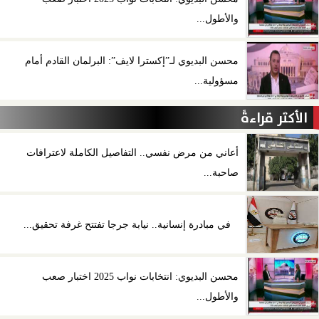
والأطول...
محسن البديوي لـ”إكسترا لايف”: البرلمان القادم أمام
مسؤولية...
الأكثر قراءةً
أعاني من مرض نفسي.. التفاصيل الكاملة لاعترافات
صاحبة...
في مبادرة إنسانية.. نيابة جرجا تفتتح غرفة تحقيق...
محسن البديوي: انتخابات نواب 2025 اختبار صعب
والأطول...