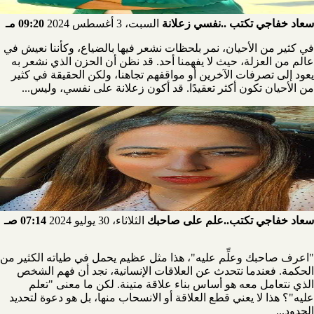
سعاد خفاجي تكتب ..نفسي زعلانة
السبت، 3 أغسطس 2024
09:20 مـ
في كثير من الأحيان، نمر بلحظات نشعر فيها بالضياع، وكأننا نعيش في
عالم من العزلة، حيث لا يفهمنا أحد. قد نظن أن الحزن الذي نشعر به
يعود إلى تصرفات الآخرين أو مواقفهم تجاهنا، ولكن الحقيقة في كثير
من الأحيان تكون أكثر تعقيدًا. قد أكون زعلانة على نفسي، وليس...
سعاد خفاجي تكتب..علم على صاحبك
الثلاثاء، 30 يوليو 2024
07:14 صـ
"اعرف صاحبك وعلِّم عليه"، هذا مثل عظيم يحمل في طياته الكثير من
الحكمة. فعندما نتحدث عن العلاقات الإنسانية، نجد أن فهم الشخص
الذي نتعامل معه هو أساس بناء علاقة متينة. لكن ما معنى "تعلم
عليه"؟ هذا لا يعني قطع العلاقة أو الانسحاب منها، بل هو دعوة لتحديد
الحدود...