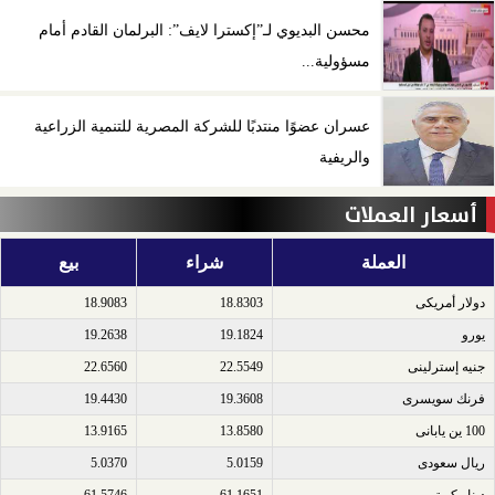
محسن البديوي لـ”إكسترا لايف”: البرلمان القادم أمام
مسؤولية...
عسران عضوًا منتدبًا للشركة المصرية للتنمية الزراعية
والريفية
أسعار العملات
العملة
شراء
بيع
دولار أمريكى​
18.8303
18.9083
يورو​
19.1824
19.2638
جنيه إسترلينى​
22.5549
22.6560
فرنك سويسرى​
19.3608
19.4430
100 ين يابانى​
13.8580
13.9165
ريال سعودى​
5.0159
5.0370
دينار كويتى​
61.1651
61.5746