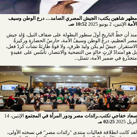
مظهر شاهين يكتب: الجيش المصري الصامد… درع الوطن وسيف
الأمة
الإثنين، 2 يونيو 2025
10:52 صـ
منذ أن خطّ التاريخ أولَ سطور البطولة على ضفاف النيل، وُلد جيش
مصر العظيم، درعُ الوطن وسيفُ الأمة، حارسُ الحضارة وركيزةُ
الاستقرار. جيشٌ لم يكن وليدَ ظرفٍ، ولا قوةً طارئةً نشأت كردّ فعل،
بل هو امتدادٌ لإرثٍ خالدٍ من التضحية والانتصار، تأسّس على عقيدةٍ
متجذّرةٍ في ضمير الأمة، تتمثل...
سعاد خفاجي تكتب..رائدات مصر ودور المرأة في المجتمع
الإثنين، 14
أبريل 2025
02:25 مـ
لقد كانت انطلاقة فعاليات منتدى "رائدات مصر" في نسخته الأولى،