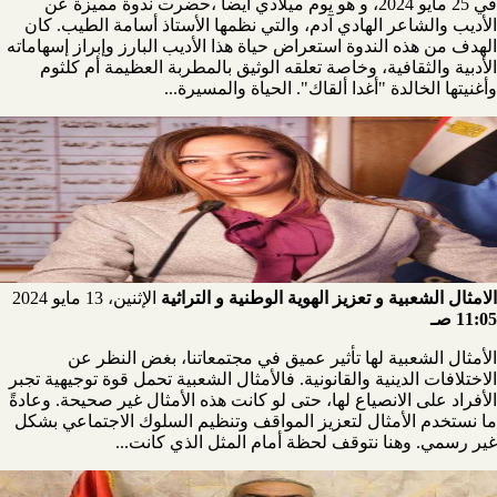
في 25 مايو 2024، و هو يوم ميلادي أيضاً ،حضرت ندوة مميزة عن
الأديب والشاعر الهادي آدم، والتي نظمها الأستاذ أسامة الطيب. كان
الهدف من هذه الندوة استعراض حياة هذا الأديب البارز وإبراز إسهاماته
الأدبية والثقافية، وخاصة تعلقه الوثيق بالمطربة العظيمة أم كلثوم
وأغنيتها الخالدة "أغدا ألقاك". الحياة والمسيرة...
الامثال الشعبية و تعزيز الهوية الوطنية و التراثية
الإثنين، 13 مايو 2024
11:05 صـ
الأمثال الشعبية لها تأثير عميق في مجتمعاتنا، بغض النظر عن
الاختلافات الدينية والقانونية. فالأمثال الشعبية تحمل قوة توجيهية تجبر
الأفراد على الانصياع لها، حتى لو كانت هذه الأمثال غير صحيحة. وعادةً
ما نستخدم الأمثال لتعزيز المواقف وتنظيم السلوك الاجتماعي بشكل
غير رسمي. وهنا نتوقف لحظة أمام المثل الذي كانت...