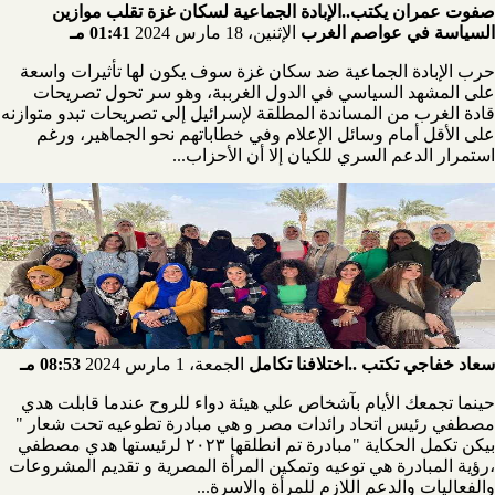
صفوت عمران يكتب..الإبادة الجماعية لسكان غزة تقلب موازين
السياسة في عواصم الغرب
الإثنين، 18 مارس 2024
01:41 مـ
حرب الإبادة الجماعية ضد سكان غزة سوف يكون لها تأثيرات واسعة
على المشهد السياسي في الدول الغرببة، وهو سر تحول تصريحات
قادة الغرب من المساندة المطلقة لإسرائيل إلى تصريحات تبدو متوازنه
على الأقل أمام وسائل الإعلام وفي خطاباتهم نحو الجماهير، ورغم
استمرار الدعم السري للكيان إلا أن الأحزاب...
سعاد خفاجي تكتب ..اختلافنا تكامل
الجمعة، 1 مارس 2024
08:53 مـ
حينما تجمعك الأيام بآشخاص علي هيئة دواء للروح عندما قابلت هدي
مصطفي رئيس اتحاد رائدات مصر و هي مبادرة تطوعيه تحت شعار "
بيكن تكمل الحكاية "مبادرة تم انطلقها ٢٠٢٣ لرئيستها هدي مصطفي
،رؤية المبادرة هي توعيه وتمكين المرأة المصرية و تقديم المشروعات
والفعاليات والدعم اللازم للمرأة والاسرة...