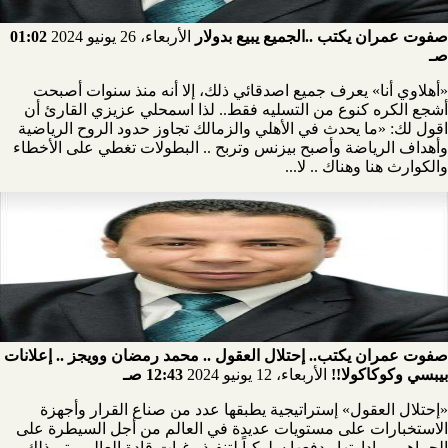
صفوت عمران يكتب ..الجميع يبيع بدولار
الأربعاء، 26 يونيو 2024
01:02
صـ
«أهلاوي أنا» يعرف جميع اصدقائي ذلك، إلا أنه منذ سنوات أصبحت
أشجع الكره كنوع من التسليه فقط.. لذا اسمحلي عزيزي القارئ أن
اقول لك: «ما يحدث في الأهلي والزمالك تجاوز حدود الروح الرياضية
وأهداف الرياضة وأصبح بيزنس وتربح .. البطولات تغطي على الأخطاء
والكوارث هنا وهناك .. لا...
صفوت عمران يكتب.. إحتلال العقول .. محمد رمضان وويجز .. إعلانات
بيبسي وكوكاكولا!!
الأربعاء، 12 يونيو 2024
12:43 صـ
«إحتلال العقول» إستراتيجية يطبقها عدد من صناع القرار وأجهزة
الاستخبارات على مستويات عديدة في العالم من أجل السيطرة على
الجماهير، وإدارتها ودفعها سلوكياً لتنفيذ رغبات قادة العالم، يتم ذلك