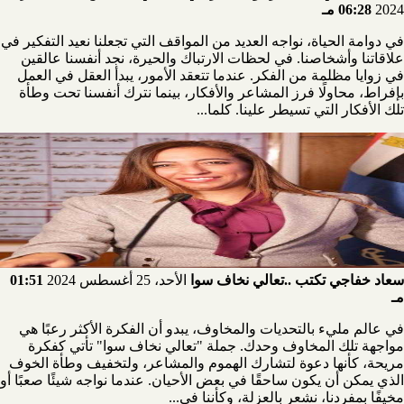
2024
06:28 مـ
في دوامة الحياة، نواجه العديد من المواقف التي تجعلنا نعيد التفكير في
علاقاتنا وأشخاصنا. في لحظات الارتباك والحيرة، نجد أنفسنا عالقين
في زوايا مظلمة من الفكر. عندما تتعقد الأمور، يبدأ العقل في العمل
بإفراط، محاولًا فرز المشاعر والأفكار، بينما نترك أنفسنا تحت وطأة
تلك الأفكار التي تسيطر علينا. كلما...
سعاد خفاجي تكتب ..تعالي نخاف سوا
الأحد، 25 أغسطس 2024
01:51
مـ
في عالم مليء بالتحديات والمخاوف، يبدو أن الفكرة الأكثر رعبًا هي
مواجهة تلك المخاوف وحدك. جملة "تعالي نخاف سوا" تأتي كفكرة
مريحة، كأنها دعوة لتشارك الهموم والمشاعر، ولتخفيف وطأة الخوف
الذي يمكن أن يكون ساحقًا في بعض الأحيان. عندما نواجه شيئًا صعبًا أو
مخيفًا بمفردنا، نشعر بالعزلة، وكأننا في...