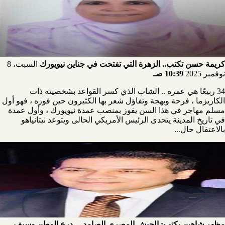
كريمة حسن تكتب.. الزهرة التي تفتحت في جناين نيويورك
السبت، 8
نوفمبر 2025
10:39 صـ
34 ربيعًا هي عمره .. الشاب الذي كسر القواعد بشخصيته ذات
الكاريزما ، فرحة وبهجة وتفاؤل شعر بها الكثيرون حين فوزه ، فهو أول
مسلم مهاجر في هذا السن يفوز بمنصب عمدة نيويورك ، وأول عمدة
في تاريخ المدينة يتحدى الرئيس الأمريكي الحالى ويتوعد نيتانياهو
بالاعتقال حال...
مظهر شاهين يكتب: الجيش المصري الصامد… درع الوطن وسيف