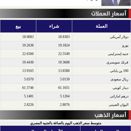
أسعار العملات
العملة
شراء
بيع
دولار أمريكى​
18.8303
18.9083
يورو​
19.1824
19.2638
جنيه إسترلينى​
22.5549
22.6560
فرنك سويسرى​
19.3608
19.4430
100 ين يابانى​
13.8580
13.9165
ريال سعودى​
5.0159
5.0370
دينار كويتى​
61.1651
61.5746
درهم اماراتى​
5.1264
5.1481
اليوان الصينى​
2.8076
2.8226
أسعار الذهب
متوسط سعر الذهب اليوم بالصاغة بالجنيه المصري