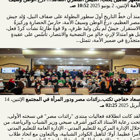
الأمة
الإثنين، 2 يونيو 2025
10:52 صـ
منذ أن خطّ التاريخ أولَ سطور البطولة على ضفاف النيل، وُلد جيش
مصر العظيم، درعُ الوطن وسيفُ الأمة، حارسُ الحضارة وركيزةُ
الاستقرار. جيشٌ لم يكن وليدَ ظرفٍ، ولا قوةً طارئةً نشأت كردّ فعل،
بل هو امتدادٌ لإرثٍ خالدٍ من التضحية والانتصار، تأسّس على عقيدةٍ
متجذّرةٍ في ضمير الأمة، تتمثل...
سعاد خفاجي تكتب..رائدات مصر ودور المرأة في المجتمع
الإثنين، 14
أبريل 2025
02:25 مـ
لقد كانت انطلاقة فعاليات منتدى "رائدات مصر" في نسخته الأولى،
تحت رعاية الأستاذ الدكتور أشرف صبحي وزير الشباب والرياضة، من
خلال الإدارة المركزية للتعليم المدني - الإدارة العامة للتعليم المدني
أمرا عظيما. أولا: لتأهيل الكوادر الشبابية، وبالتعاون مع اتحاد طلاب
"تحيا مصر"، وذلك في إطار المبادرة الوطنية "رائدات مصر"...