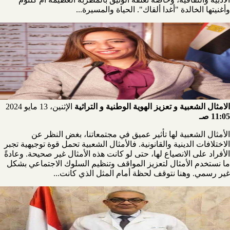
وأغنيتها الخالدة "أغدا ألقاك". الحياة والمسيرة...
الامثال الشعبية و تعزيز الهوية الوطنية و التراثية
الإثنين، 13 مايو 2024
11:05 صـ
الأمثال الشعبية لها تأثير عميق في مجتمعاتنا، بغض النظر عن
الاختلافات الدينية والقانونية. فالأمثال الشعبية تحمل قوة توجيهية تجبر
الأفراد على الانصياع لها، حتى لو كانت هذه الأمثال غير صحيحة. وعادةً
ما نستخدم الأمثال لتعزيز المواقف وتنظيم السلوك الاجتماعي بشكل
غير رسمي. وهنا نتوقف لحظة أمام المثل الذي كانت...