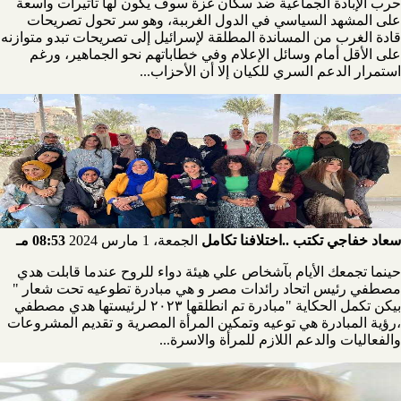
حرب الإبادة الجماعية ضد سكان غزة سوف يكون لها تأثيرات واسعة
على المشهد السياسي في الدول الغرببة، وهو سر تحول تصريحات
قادة الغرب من المساندة المطلقة لإسرائيل إلى تصريحات تبدو متوازنه
على الأقل أمام وسائل الإعلام وفي خطاباتهم نحو الجماهير، ورغم
استمرار الدعم السري للكيان إلا أن الأحزاب...
سعاد خفاجي تكتب ..اختلافنا تكامل
الجمعة، 1 مارس 2024
08:53 مـ
حينما تجمعك الأيام بآشخاص علي هيئة دواء للروح عندما قابلت هدي
مصطفي رئيس اتحاد رائدات مصر و هي مبادرة تطوعيه تحت شعار "
بيكن تكمل الحكاية "مبادرة تم انطلقها ٢٠٢٣ لرئيستها هدي مصطفي
،رؤية المبادرة هي توعيه وتمكين المرأة المصرية و تقديم المشروعات
والفعاليات والدعم اللازم للمرأة والاسرة...