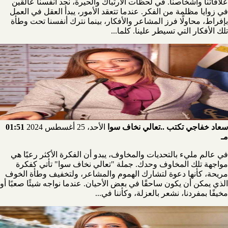
علاقاتنا وأشخاصنا. في لحظات الارتباك والحيرة، نجد أنفسنا عالقين
في زوايا مظلمة من الفكر. عندما تتعقد الأمور، يبدأ العقل في العمل
بإفراط، محاولًا فرز المشاعر والأفكار، بينما نترك أنفسنا تحت وطأة
تلك الأفكار التي تسيطر علينا. كلما...
سعاد خفاجي تكتب ..تعالي نخاف سوا
الأحد، 25 أغسطس 2024
01:51
مـ
في عالم مليء بالتحديات والمخاوف، يبدو أن الفكرة الأكثر رعبًا هي
مواجهة تلك المخاوف وحدك. جملة "تعالي نخاف سوا" تأتي كفكرة
مريحة، كأنها دعوة لتشارك الهموم والمشاعر، ولتخفيف وطأة الخوف
الذي يمكن أن يكون ساحقًا في بعض الأحيان. عندما نواجه شيئًا صعبًا أو
مخيفًا بمفردنا، نشعر بالعزلة، وكأننا في...