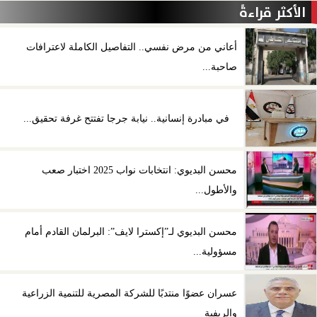
الأكثر قراءةً
أعاني من مرض نفسي.. التفاصيل الكاملة لاعترافات
صاحبة...
في مبادرة إنسانية.. نيابة جرجا تفتتح غرفة تحقيق...
محسن البديوي: انتخابات نواب 2025 اختبار صعب
والأطول...
محسن البديوي لـ”إكسترا لايف”: البرلمان القادم أمام
مسؤولية...
عسران عضوًا منتدبًا للشركة المصرية للتنمية الزراعية
والريفية