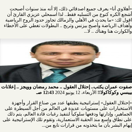
«أهلاوي أنا» يعرف جميع اصدقائي ذلك، إلا أنه منذ سنوات أصبحت
أشجع الكره كنوع من التسليه فقط.. لذا اسمحلي عزيزي القارئ أن
اقول لك: «ما يحدث في الأهلي والزمالك تجاوز حدود الروح الرياضية
وأهداف الرياضة وأصبح بيزنس وتربح .. البطولات تغطي على الأخطاء
والكوارث هنا وهناك .. لا...
صفوت عمران يكتب.. إحتلال العقول .. محمد رمضان وويجز .. إعلانات
بيبسي وكوكاكولا!!
الأربعاء، 12 يونيو 2024
12:43 صـ
«إحتلال العقول» إستراتيجية يطبقها عدد من صناع القرار وأجهزة
الاستخبارات على مستويات عديدة في العالم من أجل السيطرة على
الجماهير، وإدارتها ودفعها سلوكياً لتنفيذ رغبات قادة العالم، يتم ذلك
على نطاق واسع منذ الحقبة الاستعمارية، وتقوم تلك الإستراتيجية على
إيهام البشر بأن ما يتخذونه من قرارات نابع من...