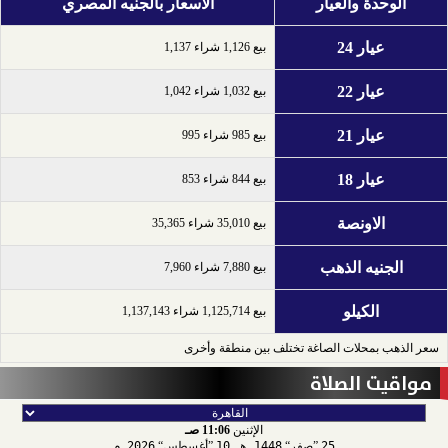
الوحدة والعيار
الأسعار بالجنيه المصري
عيار 24
بيع 1,126 شراء 1,137
عيار 22
بيع 1,032 شراء 1,042
عيار 21
بيع 985 شراء 995
عيار 18
بيع 844 شراء 853
الاونصة
بيع 35,010 شراء 35,365
الجنيه الذهب
بيع 7,880 شراء 7,960
الكيلو
بيع 1,125,714 شراء 1,137,143
سعر الذهب بمحلات الصاغة تختلف بين منطقة وأخرى
مواقيت الصلاة
الإثنين
11:06 صـ
25
صفر
1448 هـ
10
أغسطس
2026 م