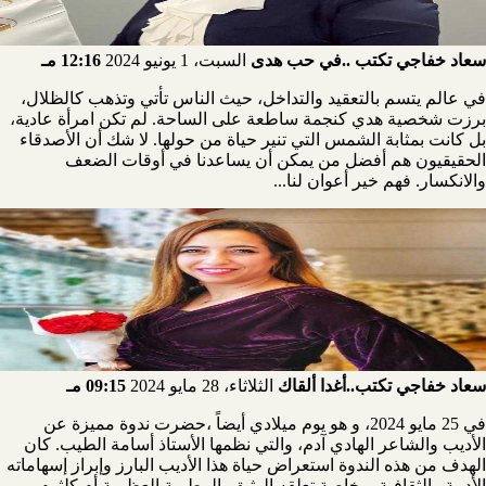
سعاد خفاجي تكتب ..في حب هدى
السبت، 1 يونيو 2024
12:16 مـ
في عالم يتسم بالتعقيد والتداخل، حيث الناس تأتي وتذهب كالظلال،
برزت شخصية هدي كنجمة ساطعة على الساحة. لم تكن امرأة عادية،
بل كانت بمثابة الشمس التي تنير حياة من حولها. لا شك أن الأصدقاء
الحقيقيون هم أفضل من يمكن أن يساعدنا في أوقات الضعف
والانكسار. فهم خير أعوان لنا...
سعاد خفاجي تكتب..أغدا ألقاك
الثلاثاء، 28 مايو 2024
09:15 مـ
في 25 مايو 2024، و هو يوم ميلادي أيضاً ،حضرت ندوة مميزة عن
الأديب والشاعر الهادي آدم، والتي نظمها الأستاذ أسامة الطيب. كان
الهدف من هذه الندوة استعراض حياة هذا الأديب البارز وإبراز إسهاماته
الأدبية والثقافية، وخاصة تعلقه الوثيق بالمطربة العظيمة أم كلثوم