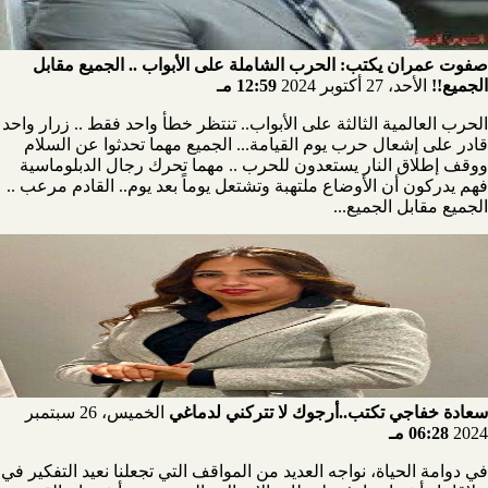
صفوت عمران يكتب: الحرب الشاملة على الأبواب .. الجميع مقابل
الجميع!!
الأحد، 27 أكتوبر 2024
12:59 مـ
الحرب العالمية الثالثة على الأبواب.. تنتظر خطأ واحد فقط .. زرار واحد
قادر على إشعال حرب يوم القيامة... الجميع مهما تحدثوا عن السلام
ووقف إطلاق النار يستعدون للحرب .. مهما تحرك رجال الدبلوماسية
فهم يدركون أن الأوضاع ملتهبة وتشتعل يوماً بعد يوم.. القادم مرعب ..
الجميع مقابل الجميع...
سعادة خفاجي تكتب..أرجوك لا تتركني لدماغي
الخميس، 26 سبتمبر
2024
06:28 مـ
في دوامة الحياة، نواجه العديد من المواقف التي تجعلنا نعيد التفكير في