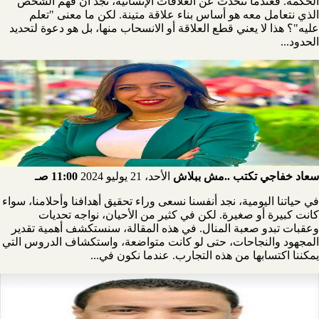
الحكمة. فعندما نتحدث عن العلاقات الإنسانية، نجد أن فهم الشخص
الذي نتعامل معه هو أساس بناء علاقة متينة. لكن ما معنى "تعلم
عليه"؟ هذا لا يعني قطع العلاقة أو الانسحاب منها، بل هو دعوة لتحديد
الحدود...
سعاد خفاجي تكتب ..مش ببلاش
الأحد، 21 يوليو 2024
11:00 صـ
في حياتنا اليومية، نجد أنفسنا نسعى وراء تحقيق أهدافنا وأحلامنا، سواء
كانت كبيرة أو صغيرة. لكن في كثير من الأحيان، نواجه تحديات
وعقبات تبدو صعبة المنال. في هذه المقالة، سنستكشف أهمية تقدير
المجهود والنجاحات، حتى لو كانت متواضعة، واستكشاف الدروس التي
يمكننا اكتسابها من هذه التجارب. عندما نكون في...