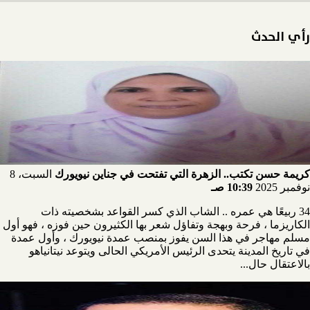
رأي الحدث
كريمة حسن تكتب.. الزهرة التي تفتحت في جناين نيويورك
السبت، 8
نوفمبر 2025
10:39 صـ
34 ربيعًا هي عمره .. الشاب الذي كسر القواعد بشخصيته ذات
الكاريزما ، فرحة وبهجة وتفاؤل شعر بها الكثيرون حين فوزه ، فهو أول
مسلم مهاجر في هذا السن يفوز بمنصب عمدة نيويورك ، وأول عمدة
في تاريخ المدينة يتحدى الرئيس الأمريكي الحالى ويتوعد نيتانياهو
بالاعتقال حال...