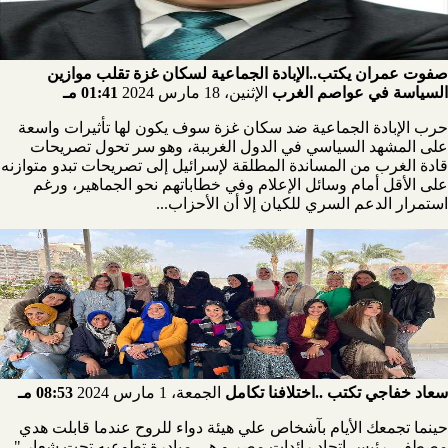
صفوت عمران يكتب..الإبادة الجماعية لسكان غزة تقلب موازين
السياسة في عواصم الغرب
الإثنين، 18 مارس 2024
01:41 مـ
حرب الإبادة الجماعية ضد سكان غزة سوف يكون لها تأثيرات واسعة
على المشهد السياسي في الدول الغرببة، وهو سر تحول تصريحات
قادة الغرب من المساندة المطلقة لإسرائيل إلى تصريحات تبدو متوازنه
على الأقل أمام وسائل الإعلام وفي خطاباتهم نحو الجماهير، ورغم
استمرار الدعم السري للكيان إلا أن الأحزاب...
سعاد خفاجي تكتب ..اختلافنا تكامل
الجمعة، 1 مارس 2024
08:53 مـ
حينما تجمعك الأيام بآشخاص علي هيئة دواء للروح عندما قابلت هدي
مصطفي رئيس اتحاد رائدات مصر و هي مبادرة تطوعيه تحت شعار "