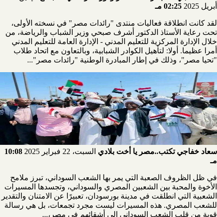
أبريل 2025
02:25 مـ
لقد كانت انطلاقة فعاليات منتدى "رائدات مصر" في نسخته الأولى،
تحت رعاية الأستاذ الدكتور أشرف صبحي وزير الشباب والرياضة، من
خلال الإدارة المركزية للتعليم المدني - الإدارة العامة للتعليم المدني
أمرا عظيما. أولا: لتأهيل الكوادر الشبابية، وبالتعاون مع اتحاد طلاب
"تحيا مصر"، وذلك في إطار المبادرة الوطنية "رائدات مصر"...
سعاد خفاجي تكتب..مصر يا أخت بلادي
السبت، 22 فبراير 2025
10:08
مـ
في ظل الظروف الصعبة التي يمر بها الشعب السوداني، تبرز ملامح
الأخوة والمحبة بين الشعبين المصري والسوداني، وتجسدها المسيرات
الشعبية التي انطلقت في مدينة بورسودان، تعبيرًا عن الامتنان والتقدير
للشعب المصري. هذه المسيرات ليست مجرد تجمعات، بل هي رسالة
قوية من قلب الشعب السوداني إلى أشقائهم في مصر،...