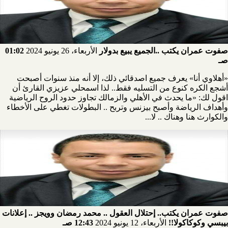
صفوت عمران يكتب ..الجميع يبيع بدولار
الأربعاء، 26 يونيو 2024
01:02
صـ
«أهلاوي أنا» يعرف جميع اصدقائي ذلك، إلا أنه منذ سنوات أصبحت
أشجع الكره كنوع من التسليه فقط.. لذا اسمحلي عزيزي القارئ أن
اقول لك: «ما يحدث في الأهلي والزمالك تجاوز حدود الروح الرياضية
وأهداف الرياضة وأصبح بيزنس وتربح .. البطولات تغطي على الأخطاء
والكوارث هنا وهناك .. لا...
صفوت عمران يكتب.. إحتلال العقول .. محمد رمضان وويجز .. إعلانات
بيبسي وكوكاكولا!!
الأربعاء، 12 يونيو 2024
12:43 صـ