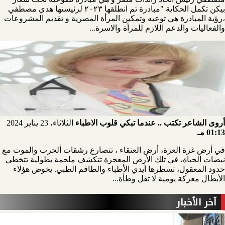
بيكن تكمل الحكاية "مبادرة تم انطلقها ٢٠٢٣ لرئيستها هدي مصطفي
،رؤية المبادرة هي توعيه وتمكين المرأة المصرية و تقديم المشروعات
والفعاليات والدعم اللازم للمرأة والاسرة...
أروى الشاعر تكتب .. عندما تبكي قلوب الاطباء
الثلاثاء، 23 يناير 2024
01:13 مـ
في أرض غزة العزة، أرض العنقاء ، تتصارع رشقات ألحرب والموت مع
نبضات الحياة، في تلك الأرض المعجزة تتكشف ملحمة بطولية تتخطى
حدود المعقول، تسطرها أيدي الأطباء والطاقم الطبي. يخوض هؤلاء
الأبطال معركة يومية لا تقل وطأة...
آخر الأخبار