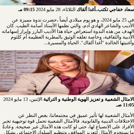
سعاد خفاجي تكتب..أغدا ألقاك
الثلاثاء، 28 مايو 2024
09:15 مـ
في 25 مايو 2024، و هو يوم ميلادي أيضاً ،حضرت ندوة مميزة عن
الأديب والشاعر الهادي آدم، والتي نظمها الأستاذ أسامة الطيب. كان
الهدف من هذه الندوة استعراض حياة هذا الأديب البارز وإبراز إسهاماته
الأدبية والثقافية، وخاصة تعلقه الوثيق بالمطربة العظيمة أم كلثوم
وأغنيتها الخالدة "أغدا ألقاك". الحياة والمسيرة...
الامثال الشعبية و تعزيز الهوية الوطنية و التراثية
الإثنين، 13 مايو 2024
11:05 صـ
الأمثال الشعبية لها تأثير عميق في مجتمعاتنا، بغض النظر عن
الاختلافات الدينية والقانونية. فالأمثال الشعبية تحمل قوة توجيهية تجبر
الأفراد على الانصياع لها، حتى لو كانت هذه الأمثال غير صحيحة. وعادةً
ما نستخدم الأمثال لتعزيز المواقف وتنظيم السلوك الاجتماعي بشكل