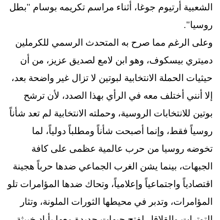
الشعبية أرتيوم جوغا، أثناء مراسم تكريمه بوسام "بطل
روسيا".
وعلى الرغم مما صرح به المتحدث الرسمي للكرملين
دميتري بيسكوف، وهو ابن لامع لصديق عزيز، من أن
حيثيات الحملة الانتخابية لبوتين لا تزال غير واضحة بعد،
إلا أنني أختلف معه في الرأي بهذا الصدد، لأن ترشح
بوتين للانتخابات الروسية، وحملته الانتخابية لم تعد شأناً
روسياً فقط، وإنما أصبحت شأناً ومطلباً دولياً، لما
تخوضه روسيا من حرب عالمية عظمى على كافة
الجبهات، بينما يشن الغرب الجماعي ضدها حرباً هجينة
اقتصادياً واجتماعياً وإعلامياً، وتحاك ضدها المؤامرات تلو
المؤامرات، وتدبر في محيطها الثورات الملونة، وتثار
التوترات والقلاقل لفتح جبهات جديدة معها بأياد خبيثة.