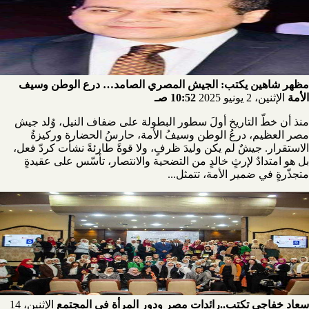
مظهر شاهين يكتب: الجيش المصري الصامد… درع الوطن وسيف
الأمة
الإثنين، 2 يونيو 2025
10:52 صـ
منذ أن خطّ التاريخ أولَ سطور البطولة على ضفاف النيل، وُلد جيش
مصر العظيم، درعُ الوطن وسيفُ الأمة، حارسُ الحضارة وركيزةُ
الاستقرار. جيشٌ لم يكن وليدَ ظرفٍ، ولا قوةً طارئةً نشأت كردّ فعل،
بل هو امتدادٌ لإرثٍ خالدٍ من التضحية والانتصار، تأسّس على عقيدةٍ
متجذّرةٍ في ضمير الأمة، تتمثل...
سعاد خفاجي تكتب..رائدات مصر ودور المرأة في المجتمع
الإثنين، 14