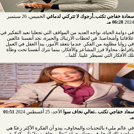
سعادة خفاجي تكتب..أرجوك لا تتركني لدماغي
الخميس، 26 سبتمبر
2024
06:28 مـ
في دوامة الحياة، نواجه العديد من المواقف التي تجعلنا نعيد التفكير في
علاقاتنا وأشخاصنا. في لحظات الارتباك والحيرة، نجد أنفسنا عالقين
في زوايا مظلمة من الفكر. عندما تتعقد الأمور، يبدأ العقل في العمل
بإفراط، محاولًا فرز المشاعر والأفكار، بينما نترك أنفسنا تحت وطأة
تلك الأفكار التي تسيطر علينا. كلما...
سعاد خفاجي تكتب ..تعالي نخاف سوا
الأحد، 25 أغسطس 2024
01:51
مـ
في عالم مليء بالتحديات والمخاوف، يبدو أن الفكرة الأكثر رعبًا هي
مواجهة تلك المخاوف وحدك. جملة "تعالي نخاف سوا" تأتي كفكرة