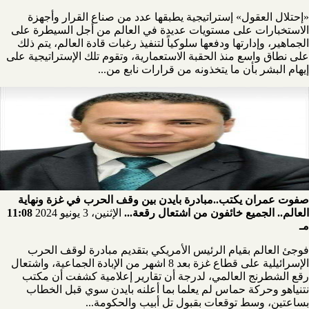
«إحتلال العقول» إستراتيجية يطبقها عدد من صناع القرار وأجهزة
الاستخبارات على مستويات عديدة في العالم من أجل السيطرة على
الجماهير، وإدارتها ودفعها سلوكياً لتنفيذ رغبات قادة العالم، يتم ذلك
على نطاق واسع منذ الحقبة الاستعمارية، وتقوم تلك الإستراتيجية على
إيهام البشر بأن ما يتخذونه من قرارات نابع من...
صفوت عمران يكتب..مبادرة بايدن بين وقف الحرب في غزة ونهاية
العالم.. الجميع خائفون من اشتعال رقعة...
الإثنين، 3 يونيو 2024
11:08
مـ
فوجئ العالم بقيام الرئيس الأمريكي بتقديم مبادرة لوقف الحرب
الإسرائيلية على قطاع غزة بعد 8 اشهر من الإبادة الجماعية، واشتعال
رقع الشطرنج العالمي، لدرجة أن تقارير إعلامية كشفت أن مكتب
نتنياهو وحركة حماس لم يعلما بما أعلنه بايدن سوي قبل الخطاب
بساعتين، وسط توقعات بقبول تل أبيب والحكومة...